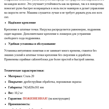
на каждом колесе. Это улучшает устойчивость как на прямых, так и в поворотах,
помогает рулю быстрее возвращаться в ноль после маневров и делает управление
на скорости легче. Машина слушается лучше и не требует держать руль изо всех
сил.
Надёжное крепление
Крепление в штатные точки. Нагрузка распределяется равномерно, подрамник
сидит надежно. Дополнительное крепление в лонжерон для устранения
свободного хода подрамника.
Удобная установка и обслуживание
Установка интуитивно понятн
ая
и не занимает много времени, ставится без
лишних усилий в штатные точки крепления без сверления и доработок.
Применены серийные сайлентблоки для более простой и быстрой замены.
Технические характеристики:
Материал:
Сталь 20
Покрытие:
дробеструйная обработка, порошковая окраска
Габариты:
742х826х161
мм
Вес:
10,
2
кг
Гарантия:
ПОЖИЗНЕННАЯ!
(на конструкцию)
Применяемость: