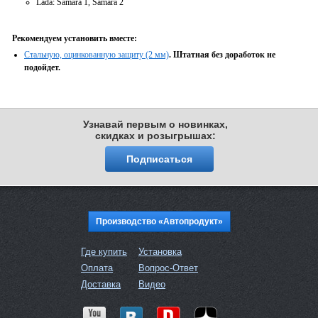
Lada:
Samara 1, Samara 2
Рекомендуем установить вместе:
Стальную, оцинкованную защиту (2 мм)
. Штатная без доработок не
подойдет.
Узнавай первым о новинках,
скидках и розыгрышах:
Подписаться
Производство «Автопродукт»
Где купить
Установка
Оплата
Вопрос-Ответ
Доставка
Видео