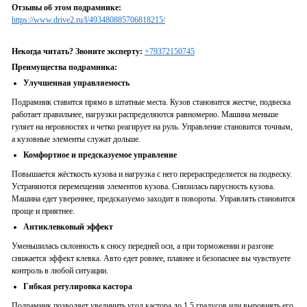
Отзывы об этом подрамнике:
https://www.drive2.ru/l/493480885706818215/
Некогда читать? Звоните эксперту:
+79372150745
Преимущества подрамника:
Улучшенная управляемость
Подрамник ставится прямо в штатные места. Кузов становится жестче, подвеска
работает правильнее, нагрузки распределяются равномерно. Машина меньше
гуляет на неровностях и четко реагирует на руль. Управление становится точным,
а кузовные элементы служат дольше.
Комфортное и предсказуемое управление
Повышается жёсткость кузова и нагрузка с него перераспределяется на подвеску.
Устраняются перемещения элементов кузова. Снизилась парусность кузова.
Машина едет увереннее, предсказуемо заходит в повороты. Управлять становится
проще и приятнее.
Антиклевковый эффект
Уменьшилась склонность к сносу передней оси, а при торможении и разгоне
снижается эффект клевка. Авто едет ровнее, плавнее и безопаснее вы чувствуете
контроль в любой ситуации.
Гибкая регулировка кастора
Подрамник позволяет увеличить угол кастора до 1,5
градусов
или выровнять его