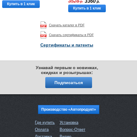
3528
3360
р.
р.
Купить в 1 клик
Купить в 1 клик
Скачать каталог в PDF
Скачать сертификаты в PDF
Сертификаты и патенты
Узнавай первым о новинках,
скидках и розыгрышах:
Подписаться
Производство «Автопродукт»
Где купить
Установка
Оплата
Вопрос-Ответ
Доставка
Видео