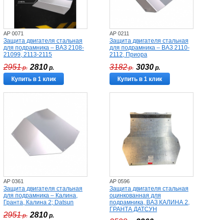
AP 0071
AP 0211
Защита двигателя стальная
Защита двигателя стальная
для подрамника – ВАЗ 2108-
для подрамника – ВАЗ 2110-
21099, 2113-2115
2112, Приора
2951
2810
3182
3030
р.
р.
р.
р.
Купить в 1 клик
Купить в 1 клик
AP 0361
AP 0596
Защита двигателя стальная
Защита двигателя стальная
для подрамника – Калина,
оцинкованная для
Гранта, Калина 2; Datsun
подрамника, ВАЗ КАЛИНА 2,
ГРАНТА ДАТСУН
2951
2810
р.
р.