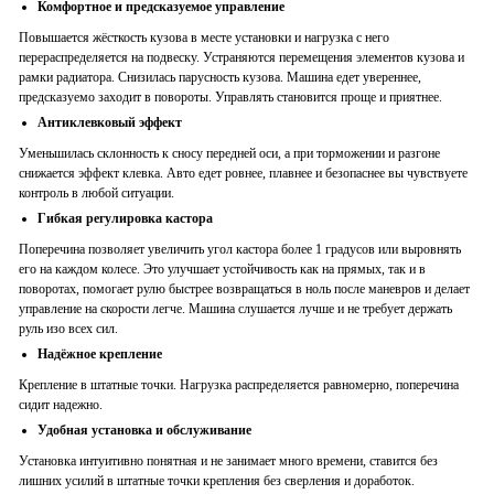
Комфортное и предсказуемое управление
Повышается жёсткость кузова в месте установки и нагрузка с него
перераспределяется на подвеску. Устраняются перемещения элементов кузова и
рамки радиатора. Снизилась парусность кузова. Машина едет увереннее,
предсказуемо заходит в повороты. Управлять становится проще и приятнее.
Антиклевковый эффект
Уменьшилась склонность к сносу передней оси, а при торможении и разгоне
снижается эффект клевка. Авто едет ровнее, плавнее и безопаснее вы чувствуете
контроль в любой ситуации.
Гибкая регулировка кастора
Поперечина позволяет увеличить угол кастора более
1
градусов
или выровнять
его на каждом колесе. Это улучшает устойчивость как на прямых, так и в
поворотах, помогает рулю быстрее возвращаться в ноль после маневров и делает
управление на скорости легче. Машина слушается лучше и не требует держать
руль изо всех сил.
Надёжное крепление
Крепление в штатные точки. Нагрузка распределяется равномерно, поперечина
сидит надежно.
Удобная установка и обслуживание
Установка интуитивно понятн
ая
и не занимает много времени, ставится без
лишних усилий в штатные точки крепления без сверления и доработок.