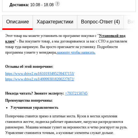
Доставка:
10.08 - 18.08
Описание
Характеристики
Вопрос-Ответ (4)
Вход
Этот товар вы можете установить по программе покупки с "
Установкой под
ключ
" - Вы покупаете товар, а мы договариваемся за вас с СТО и доставляем
товар туда напрямую. Вы просто приезжаете на установку. Подробности
программы узнаете у менеджера,
нажмите чтобы написать.
Отзывы об этой поперечине:
https://www.drive2.ru/l/610193495239437153/
https://www.drive2.ru/l/499993018200227872/
Некогда читать? Звоните эксперту:
+79372150745
Преимущества поперечины:
Улучшенная управляемость
Поперечина ставится прямо в штатные места. Кузов в местах крепления
становится жестче, подвеска работает правильнее, нагрузки распределяются
равномерно. Машина меньше гуляет на неровностях и четко реагирует на руль.
Управление становится точным, а кузовные элементы служат дольше.