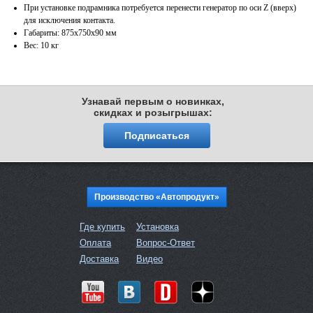
При установке подрамника потребуется перенести генератор по оси Z (вверх)
для исключения контакта.
Габариты: 875х750х90 мм
Вес: 10 кг
Узнавай первым о новинках,
скидках и розыгрышах:
Подписаться
Производство «Автопродукт»
Где купить
Установка
Оплата
Вопрос-Ответ
Доставка
Видео