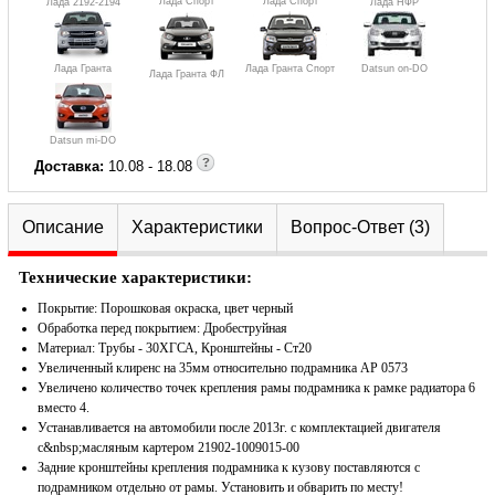
Лада Спорт
Лада Спорт
Лада 2192-2194
Лада НФР
Лада Гранта
Лада Гранта Спорт
Datsun on-DO
Лада Гранта ФЛ
Datsun mi-DO
Доставка:
10.08 - 18.08
Описание
Характеристики
Вопрос-Ответ (3)
Технические характеристики:
Покрытие: Порошковая окраска, цвет черный
Обработка перед покрытием: Дробеструйная
Материал: Трубы - 30ХГСА, Кронштейны - Ст20
Увеличенный клиренс на 35мм относительно подрамника АР 0573
Увеличено количество точек крепления рамы подрамника к рамке радиатора 6
вместо 4.
Устанавливается на автомобили после 2013г. с комплектацией двигателя
с&nbsp;масляным картером 21902-1009015-00
Задние кронштейны крепления подрамника к кузову поставляются с
подрамником отдельно от рамы. Установить и обварить по месту!