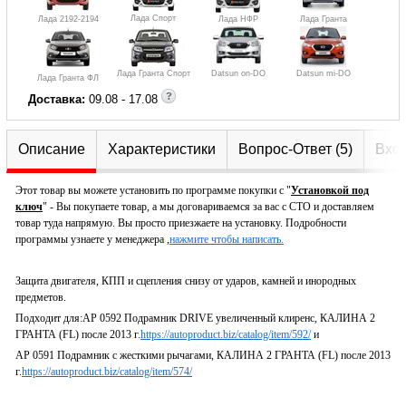
Лада Спорт
Лада 2192-2194
Лада НФР
Лада Гранта
Лада Гранта Спорт
Datsun on-DO
Datsun mi-DO
Лада Гранта ФЛ
Доставка:
09.08 - 17.08
Описание
Характеристики
Вопрос-Ответ (5)
Вход
Этот товар вы можете установить по программе покупки с "
Установкой под
ключ
" - Вы покупаете товар, а мы договариваемся за вас с СТО и доставляем
товар туда напрямую. Вы просто приезжаете на установку. Подробности
программы узнаете у менеджера ,
нажмите чтобы написать.
Защита двигателя, КПП и сцепления снизу от ударов, камней и инородных
предметов.
Подходит для:AP 0592 Подрамник DRIVE увеличенный клиренс, КАЛИНА 2
ГРАНТА (FL) после 2013 г.
https://autoproduct.biz/catalog/item/592/
и
AP 0591 Подрамник с жесткими рычагами, КАЛИНА 2 ГРАНТА (FL) после 2013
г.
https://autoproduct.biz/catalog/item/574/