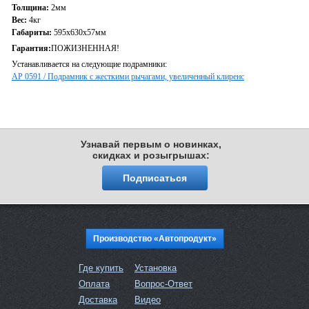
Толщина:
2мм
Вес:
4кг
Габариты:
595х630х57мм
Гарантия:
ПОЖИЗНЕННАЯ!
Устанавливается на следующие подрамники:
АР 0591 / Подрамник с жесткими рычагами, увеличенный клиренс
Узнавай первым о новинках,
скидках и розыгрышах:
Подписаться
Производство «Автопродукт»
Где купить
Установка
Оплата
Вопрос-Ответ
Доставка
Видео