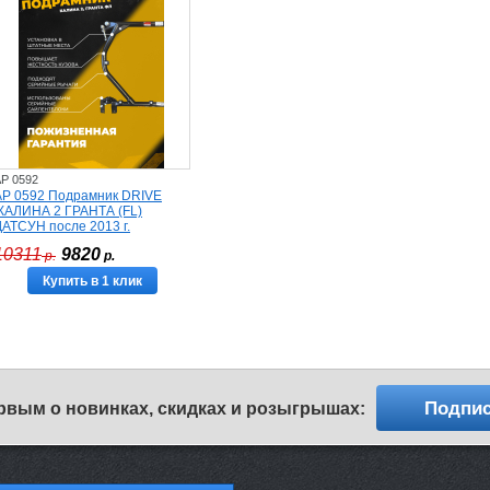
P 0592
AP 0592 Подрамник DRIVE
,КАЛИНА 2 ГРАНТА (FL)
ДАТСУН после 2013 г.
10311
9820
р.
р.
Купить в 1 клик
Подпис
рвым о новинках, скидках и розыгрышах: