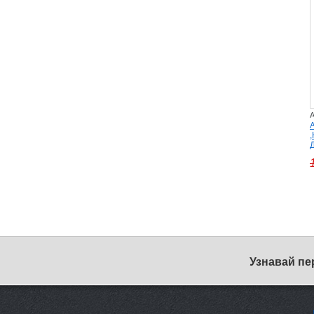
A
Узнавай пе