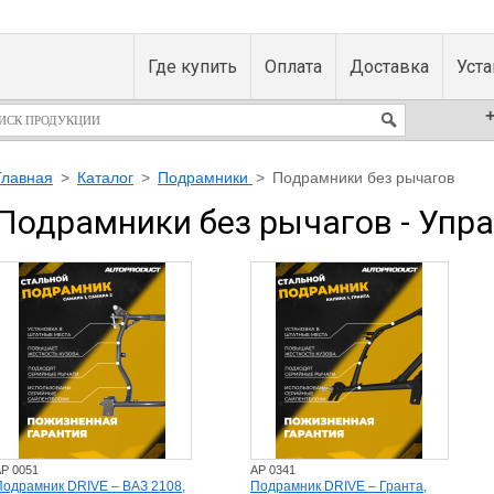
Где купить
Оплата
Доставка
Уст
+
Главная
>
Каталог
>
Подрамники
>
Подрамники без рычагов
Подрамники без рычагов - Упр
P 0051
AP 0341
Подрамник DRIVE – ВАЗ 2108,
Подрамник DRIVE – Гранта,