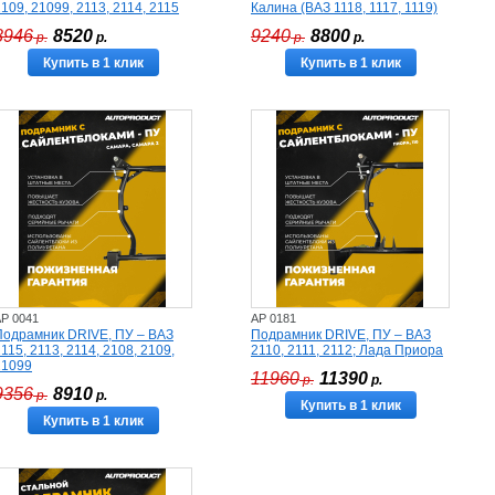
109, 21099, 2113, 2114, 2115
Калина (ВАЗ 1118, 1117, 1119)
8946
8520
9240
8800
р.
р.
р.
р.
Купить в 1 клик
Купить в 1 клик
P 0041
AP 0181
Подрамник DRIVE, ПУ – ВАЗ
Подрамник DRIVE, ПУ – ВАЗ
115, 2113, 2114, 2108, 2109,
2110, 2111, 2112; Лада Приора
21099
11960
11390
р.
р.
9356
8910
р.
р.
Купить в 1 клик
Купить в 1 клик