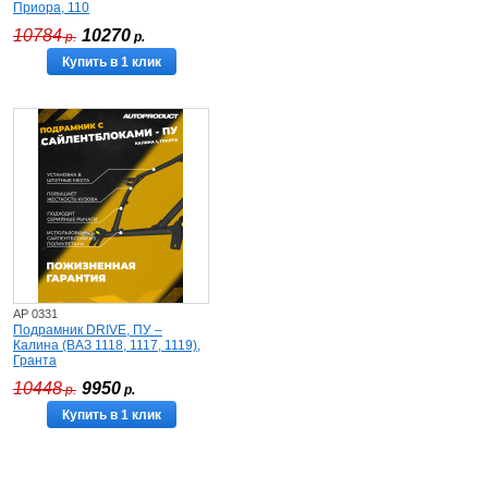
Приора, 110
10784
10270
р.
р.
Купить в 1 клик
AP 0331
Подрамник DRIVE, ПУ –
Калина (ВАЗ 1118, 1117, 1119),
Гранта
10448
9950
р.
р.
Купить в 1 клик