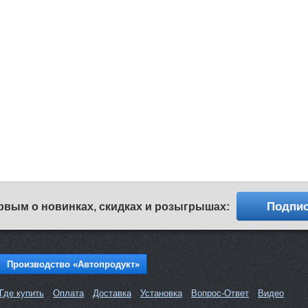
Подпис
рвым о новинках, скидках и розыгрышах:
Производство «Автопродукт»
Где купить
Оплата
Доставка
Установка
Вопрос-Ответ
Видео