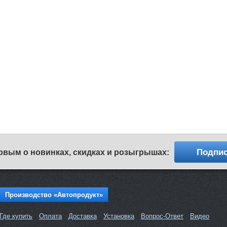
Подпис
рвым о новинках, скидках и розыгрышах:
Производство «Автопродукт»
Где купить
Оплата
Доставка
Установка
Вопрос-Ответ
Видео