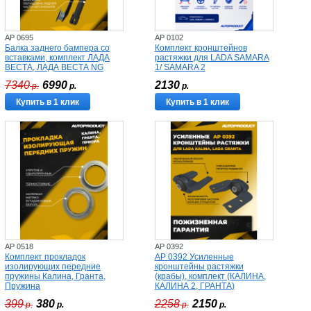
AP 0695
AP 0102
Балка заднего бампера со
Комплект кронштейнов
вставками, комплект ЛАДА
растяжки для LADA SAMARA
ВЕСТА, ЛАДА ВЕСТА NG
1/ SAMARA 2
7340
6990
2130
р.
р.
р.
Купить в 1 клик
Купить в 1 клик
AP 0518
AP 0392
Комплект прокладок
AP 0392 Усиленные
изолирующих передние
кронштейны растяжки
пружины Калина, Гранта,
(крабы), комплект (КАЛИНА,
Пружина
КАЛИНА 2, ГРАНТА)
399
380
2258
2150
р.
р.
р.
р.