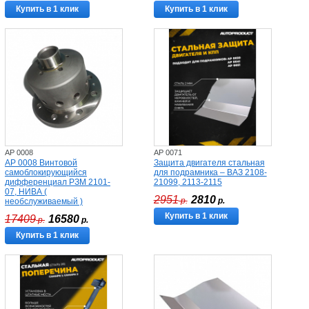
Купить в 1 клик
Купить в 1 клик
AP 0008
AP 0071
AP 0008 Винтовой
Защита двигателя стальная
самоблокирующийся
для подрамника – ВАЗ 2108-
дифференциал РЗМ 2101-
21099, 2113-2115
07, НИВА (
2951
2810
р.
р.
необслуживаемый )
Купить в 1 клик
17409
16580
р.
р.
Купить в 1 клик