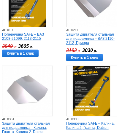
AP 0100
AP 0211
Поперечина SAFE – ВАЗ
Защита двигателя стальная
2108-21099, 2113-2115
для подрамника – ВАЗ 2110-
2112, Приора
3849
3665
р.
р.
3182
3030
р.
р.
Купить в 1 клик
Купить в 1 клик
AP 0361
AP 0390
Защита двигателя стальная
Поперечина SAFE – Калина,
для подрамника – Калина,
Калина 2, Гранта; Datsun
Гранта, Калина 2; Datsun