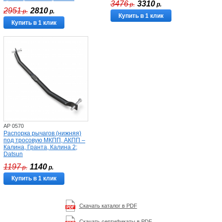
3476
3310
р.
р.
2951
2810
р.
р.
Купить в 1 клик
Купить в 1 клик
AP 0570
Распорка рычагов (нижняя)
под тросовую МКПП, АКПП –
Калина, Гранта, Калина 2;
Datsun
1197
1140
р.
р.
Купить в 1 клик
Скачать каталог в PDF
Скачать сертификаты в PDF