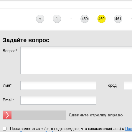
...
.
<
1
459
460
461
Задайте вопрос
Вопрос*
Имя*
Город
Email*
Сдвиньте стрелку вправо
Проставляя знак «✓», я подтверждаю, что ознакомился(-ась) с
Пол