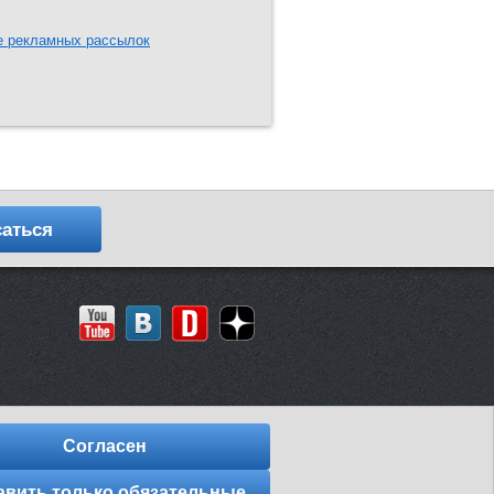
е рекламных рассылок
аться
Согласен
авить только обязательные