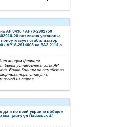
на АР 0430 / АР70-2902750
802010-20 возможна установка
8 присутствует стабилизатор
 / АР18-2914008 на ВАЗ 2114 с
одит концом февраля,
т быть установлена. 3.На АР
ует. Балка Калины на семейство
, амортизаторы станут с
м выход из строя
е да и по всей украине вобщем
еевка центр ул.Панченко 43