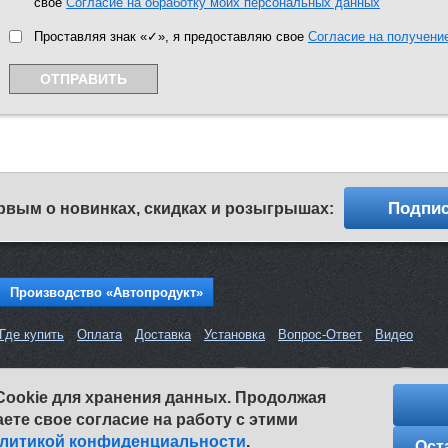
свое
Согласие на обработку моих персональных данных
Проставляя знак «✓», я предоставляю свое
Согласие на получени
Подпис
рвым о новинках, скидках и розыгрышах:
Производство «Автопродукт»
Где купить
Оплата
Доставка
Установка
Вопрос-Ответ
Видео
Ваш консультант:
Cookie для хранения данных. Продолжая
+7 937 215-07-45
аете свое согласие на работу с этими
с 8:00 до 16:00 (МСК)
литикой конфиденциальности
.
Ост