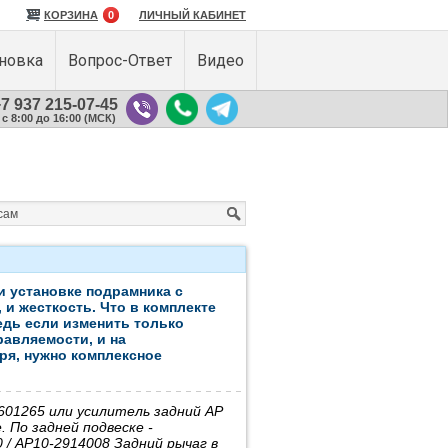
КОРЗИНА
0
ЛИЧНЫЙ КАБИНЕТ
ановка
Вопрос-Ответ
Видео
7 937 215-07-45
с 8:00 до 16:00 (МСК)
и установке подрамника с
 и жесткость. Что в комплекте
едь если изменить только
равляемости, и на
оря, нужно комплексное
5601265 или усилитель задний АР
 По задней подвеске -
0 / АР10-2914008 Задний рычаг в