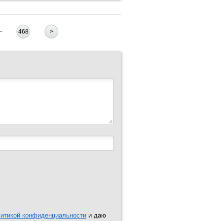
..
468
>
итикой конфиденциальности
и даю