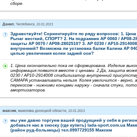
сборе.
Данил
, Челябинск,
10.01.2013
Здравствуйте! Сориентируйте по ряду вопросов: 1. Цена 
Рычаг жесткий, СПОРТ? 2. На подрамник АР 0060 / АР08-2
защиты АР 0070 / АР08-2802510? 3. АР 0230 / АР10-291400
внутренний? Возможна ли установка балки Калина АР 0400
целью увеличения колеи задней оси?
1. Цена окончательно пока не сформирована. Изделие вых
информация появится вместе с ценами. 2.Да, защита може
0230 / АР10-2914008 стабилизатор внутренний присутств
САМАРА устанавливать нельзя. Колея увеличится - верно
перекосом - нижними концами наружу - сначала стуки, пото
амортизаторов.
максим
, макеевка донецкой области,
10.01.2013
мы уже давно торгуем вашей продукцией у себя в регион
добавьте нас в сноску (где купить) lada-sport.com.ua Мак
(район руд-больницы) тел.0997729155 Максим