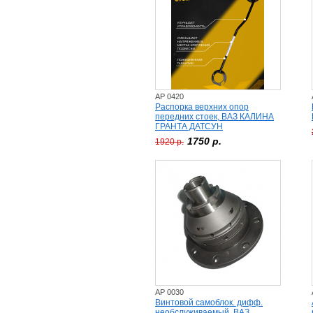
AP 0420
Распорка верхних опор
передних стоек, ВАЗ КАЛИНА
ГРАНТА ДАТСУН
1750 р.
1920 р.
AP 0030
Винтовой самоблок. дифф.
необслуживаемый, ВАЗ