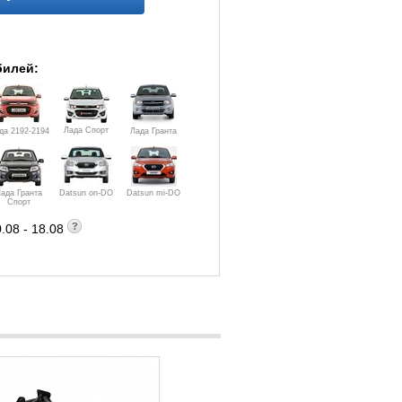
билей:
Лада Спорт
да 2192-2194
Лада Гранта
ада Гранта
Datsun on-DO
Datsun mi-DO
Спорт
.08 - 18.08