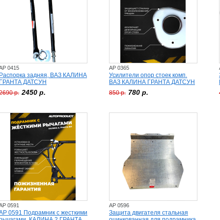
AP 0415
AP 0365
Распорка задняя, ВАЗ КАЛИНА
Усилители опор стоек комп.
ГРАНТА ДАТСУН
ВАЗ КАЛИНА ГРАНТА ДАТСУН
2450 р.
780 р.
2690 р.
850 р.
AP 0591
AP 0596
AP 0591 Подрамник с жесткими
Защита двигателя стальная
рычагами, КАЛИНА 2 ГРАНТА
оцинкованная для подрамника,